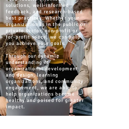
solutions, well-informed
feedback, and research-based
best practices. Whether your
organization is in the public or
private sector, non-profit or
for-profit space, we can help
you achieve your goals.
Through our dynamic
understanding of
organizational development
and design, learning
organizations, and community
engagement, we are able to
help organizations become
healthy and poised for greater
impact.