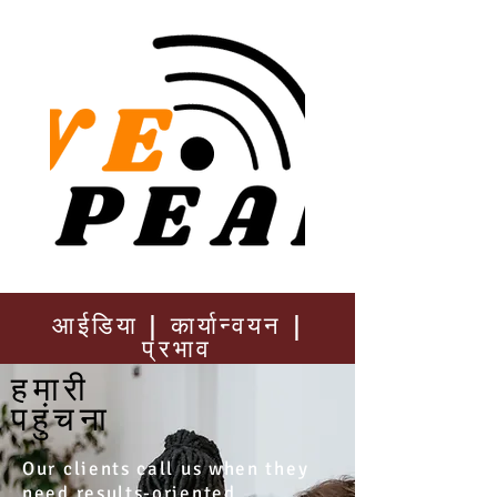
आईडिया | कार्यान्वयन |
प्रभाव
हमारी
पहुंचना
Our clients call us when they
need results-oriented