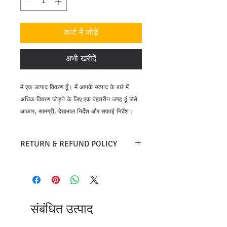
कार्ट में जोड़ें
अभी खरीदें
मैं एक उत्पाद विवरण हूँ। मैं आपके उत्पाद के बारे में 
अधिक विवरण जोड़ने के लिए एक बेहतरीन जगह हूं जैसे 
आकार, सामग्री, देखभाल निर्देश और सफाई निर्देश।
RETURN & REFUND POLICY
Return and exchange are only allowed
for recieving a different items or
damaged items. Customer must
provide a photos or videos of the
संबंधित उत्पाद
damaged item to prove damage. If the
photo cannot prove the products are
damaged, please upload the video.