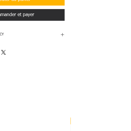
mander et payer
CY
re only allowed for recieving a
amaged items. Customer must provide
f the damaged item to prove
 cannot prove the products are
ad the video.
Nouveau