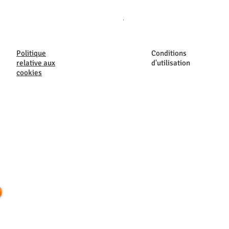
Believe Women's Sweatshirt
Prix
40,00 $US
Politique
Conditions
relative aux
d'utilisation
cookies