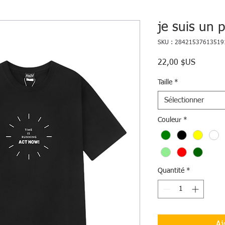
je suis un p
SKU : 28421537613519
Prix
22,00 $US
Taille
*
Sélectionner
Couleur
*
Quantité
*
Aj