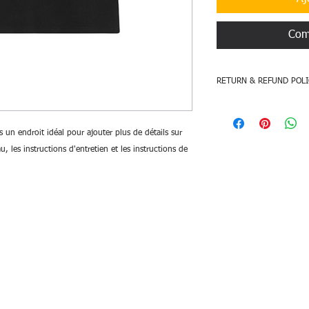
Com
RETURN & REFUND POLI
Return and exchange a
different items or d
s un endroit idéal pour ajouter plus de détails sur 
a photos or videos o
au, les instructions d'entretien et les instructions de 
damage. If the photo
damaged, please uplo