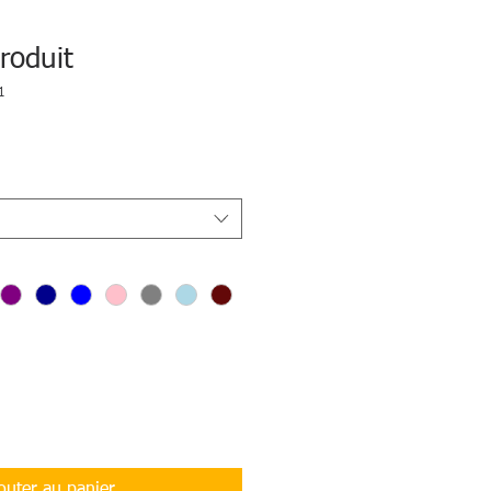
roduit
1
outer au panier