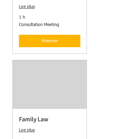
Lire plus
1 h
Consultation
Consultation Meeting
Meeting
Réserver
Family Law
Lire plus