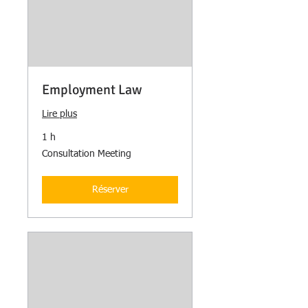
Employment Law
Lire plus
1 h
Consultation
Consultation Meeting
Meeting
Réserver