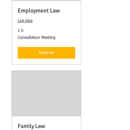
Employment Law
Lire plus
1 h
Consultation
Consultation Meeting
Meeting
Réserver
Family Law