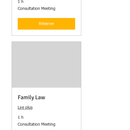
1 h
Consultation
Consultation Meeting
Meeting
Réserver
Family Law
Lire plus
1 h
Consultation
Consultation Meeting
Meeting