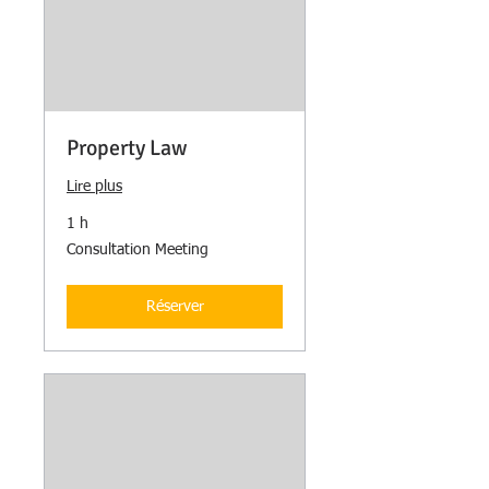
Property Law
Lire plus
1 h
Consultation
Consultation Meeting
Meeting
Réserver