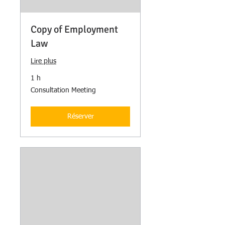
Copy of Employment
Law
Lire plus
1 h
Consultation
Consultation Meeting
Meeting
Réserver