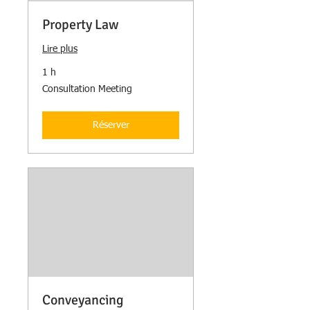
Property Law
Lire plus
1 h
Consultation
Consultation Meeting
Meeting
Réserver
Conveyancing