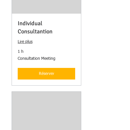
Individual
Consultantion
Lire plus
1 h
Consultation
Consultation Meeting
Meeting
Réserver