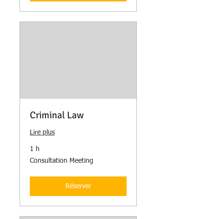
Criminal Law
Lire plus
1 h
Consultation
Consultation Meeting
Meeting
Réserver