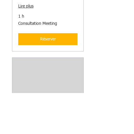
Lire plus
1 h
Consultation
Consultation Meeting
Meeting
Réserver
Conveyancing
Lire plus