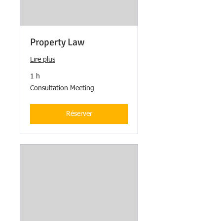
Property Law
Lire plus
1 h
Consultation
Consultation Meeting
Meeting
Réserver