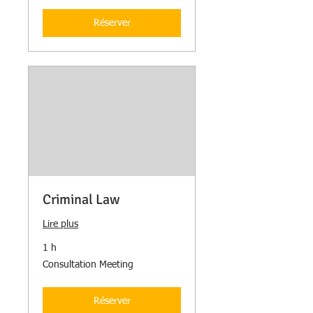
Réserver
Criminal Law
Lire plus
1 h
Consultation
Consultation Meeting
Meeting
Réserver