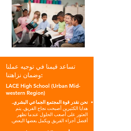
تساعد قيمنا في توجيه عملنا
وضمان نزاهتنا:
LACE High School (Urban Mid-
western Region)
نحن نقدر قوة المجتمع الجماعي البشري.
هدايا الكثيرين أصبحت نجاح الفريق. يتم
العثور على أصعب الحلول عندما تظهر
أفضل أجزاء الفريق ويكمل بعضها البعض.