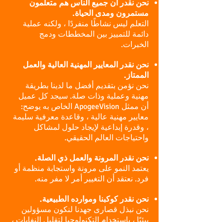
نحن نقدر أن جميع الناس هم متعلمون
مستمرون ومدى الحياة.
التعلم ليس نشاطًا منفردًا ، ولكنه عملية
دائمة للتمييز بين المخططات ودمج
الخبرات.
نحن نقدر المعايير المهنية العالية والعمل
الممتاز.
نحن نؤمن بتقديم أفضل ما لدينا بطريقة
مهنية وعملية وذات صلة. سيجد كل عميل
أن ممثل ApogeeVision الخاص به يوضح:
معايير مهنية عالية ، وقاعدة معرفية سليمة
، وقدرة إبداعية لإيجاد حلول لمشاكل
واحتياجات العالم الحقيقي.
نحن نقدر المرونة والعمل ذي الصلة.
يعتمد النمو على مرونة واستجابة منظمة أو
فرد. نعتقد أن التغيير أمر لا مفر منه.
نحن نقدر كوكبنا وموارده الطبيعية.
نحن نبذل قصارى جهدنا لنكون مسؤولين
بيئيًا ، باستخدام التكنولوجيا لتقليل النفايات ،